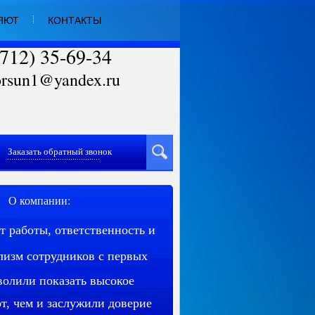
ЯЮТ
КОНТАКТЫ
4712) 35-69-34
orsun1@yandex.ru
Заказать обратный звонок
............................................
О компании:
 работы, ответственность и
изм сотрудников с первых
волили показать высокое
от, чем и заслужили доверие