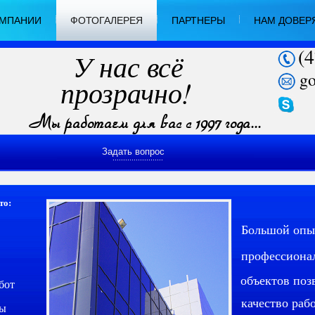
ОМПАНИИ
ФОТОГАЛЕРЕЯ
ПАРТНЕРЫ
НАМ ДОВЕР
(
У нас всё
g
прозрачно!
Мы работаем для вас с 1997 года...
Задать вопрос
........................
то:
Большой опыт
профессионал
объектов поз
бот
качество раб
ты